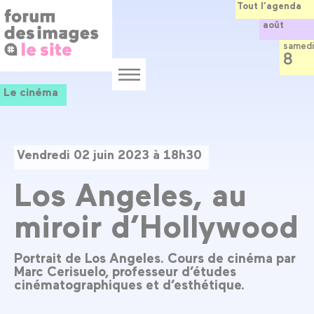
Panneau de gestion des cookies
Aller
Tout l’agenda
au
août
contenu
principal
samedi
8
Menu
Le cinéma
Vendredi 02 juin 2023 à 18h30
Los Angeles, au
miroir d’Hollywood
Portrait de Los Angeles. Cours de cinéma par
Marc Cerisuelo, professeur d’études
cinématographiques et d’esthétique.