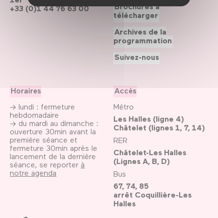
Brochures à
+33 (0)1 44 76 63 00
télécharger
Archives de la
programmation
Suivez-nous
Horaires
Accès
→ lundi : fermeture
Métro
hebdomadaire
Les Halles (ligne 4)
→ du mardi au dimanche :
Châtelet (lignes 1, 7, 14)
ouverture 30min avant la
première séance et
RER
fermeture 30min après le
Châtelet-Les Halles
lancement de la dernière
(Lignes A, B, D)
séance, se reporter
à
notre agenda
Bus
67, 74, 85
arrêt Coquillière-Les
Halles