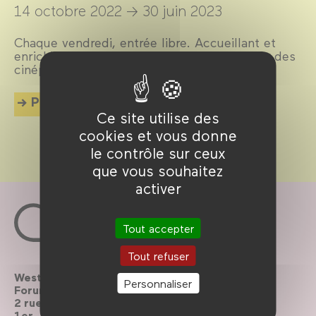
14 octobre 2022 →
30 juin 2023
Chaque vendredi, entrée libre. Accueillant et
enrichissant. Le bon plan de fin de semaine des
cinéphiles !
Plus d'info
Ce site utilise des
cookies et vous donne
le contrôle sur ceux
que vous souhaitez
activer
Tout accepter
Tout refuser
Westfield
Contactez-nous
Personnaliser
Forum des Halles
Le Forum recrute
2 rue du cinéma, Paris
1er