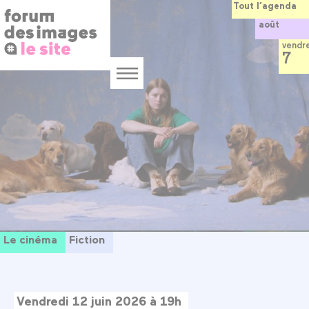
Panneau de gestion des cookies
Aller
Tout l’agenda
au
août
contenu
principal
vendr
7
Menu
Le cinéma
Fiction
Vendredi 12 juin 2026 à 19h