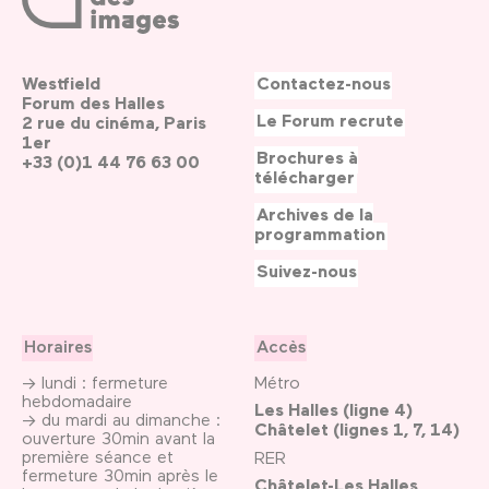
Westfield
Contactez-nous
Forum des Halles
Le Forum recrute
2 rue du cinéma, Paris
1er
Brochures à
+33 (0)1 44 76 63 00
télécharger
Archives de la
programmation
Suivez-nous
Horaires
Accès
→ lundi : fermeture
Métro
hebdomadaire
Les Halles (ligne 4)
→ du mardi au dimanche :
Châtelet (lignes 1, 7, 14)
ouverture 30min avant la
première séance et
RER
fermeture 30min après le
Châtelet-Les Halles