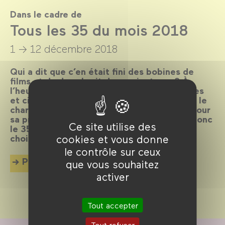
Dans le cadre de
Tous les 35 du mois 2018
1 → 12 décembre 2018
Qui a dit que c’en était fini des bobines de
films et du doux bruit des projecteurs ? À
l’heure du numérique, de nombreux cinéastes
et cinéphiles continuent pourtant de priser le
charme discret de la pellicule argentique, pour
sa profondeur et son grain inégalés. Voici donc
Ce site utilise des
le 35mm à l’honneur, avec une sélection de
choix pour finir l’année en beauté.
cookies et vous donne
le contrôle sur ceux
Plus d'info
que vous souhaitez
activer
Tout accepter
Tout refuser