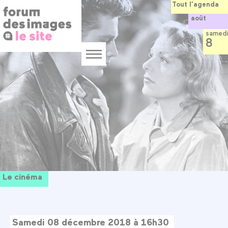
Panneau de gestion des cookies
Aller
Tout l’agenda
au
août
contenu
principal
samedi
8
Menu
Le cinéma
Samedi 08 décembre 2018 à 16h30