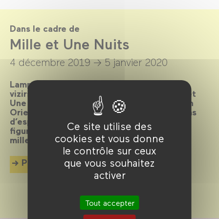
Dans le cadre de
Mille et Une Nuits
4 décembre 2019 →
5 janvier 2020
Lampes magiques, tapis volants, méchants
vizirs et bons génies, les contes des Mille et
Une Nuits ont abreuvé notre imaginaire d’un
Orient féérique. De films d’aventure en films
d’espionnage, de la danseuse orientale à la
Ce site utilise des
figure de Mata Hari, ce cycle embrasse les
cookies et vous donne
mille et un motifs de cet Orient envoûtant.
le contrôle sur ceux
que vous souhaitez
Plus d'info
activer
Tout accepter