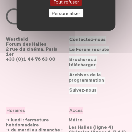
Tout refuser
Personnaliser
Westfield
Contactez-nous
Forum des Halles
2 rue du cinéma, Paris
Le Forum recrute
1er
+33 (0)1 44 76 63 00
Brochures à
télécharger
Archives de la
programmation
Suivez-nous
Horaires
Accès
→ lundi : fermeture
Métro
hebdomadaire
Les Halles (ligne 4)
→ du mardi au dimanche :
Châtelet (lignes 1, 7, 14)