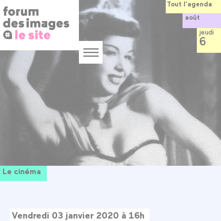
Panneau de gestion des cookies
Aller
Tout l’agenda
au
août
contenu
principal
jeudi
6
Menu
Le cinéma
Vendredi 03 janvier 2020 à 16h