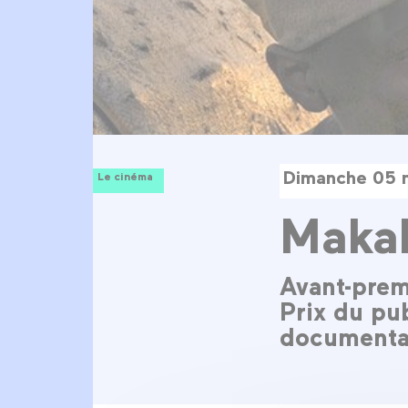
Dimanche 05 
Le cinéma
Maka
Avant-prem
Prix du pub
documenta