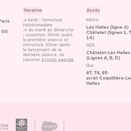
Horaires
Accès
→ lundi : fermeture
Métro
Paris
hebdomadaire
Les Halles (ligne 4)
→ du mardi au dimanche
3 00
Châtelet (lignes 1, 7
: ouverture 30min avant
14)
la première séance et
fermeture 30min après
RER
le lancement de la
Châtelet-Les Halles
dernière séance, se
(Lignes A, B, D)
reporter
à notre agenda
Bus
67, 74, 85
arrêt Coquillière-Le
Halles