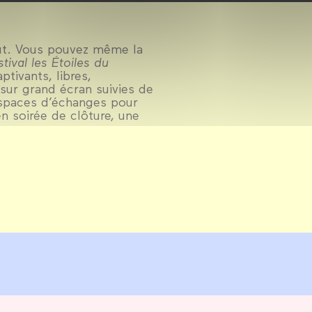
faut. Vous pouvez même la
stival les Étoiles du
tivants, libres,
 sur grand écran suivies de
 espaces d’échanges pour
en soirée de clôture, une