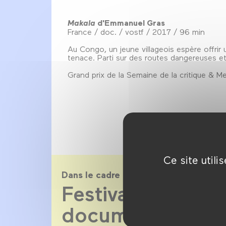
Makala
d'Emmanuel Gras
France / doc. / vostf / 2017 / 96 min
Au Congo, un jeune villageois espère offrir 
tenace. Parti sur des routes dangereuses et é
Grand prix de la Semaine de la critique & Me
Ce site util
Dans le cadre de
Festival les Étoil
documentaire 2