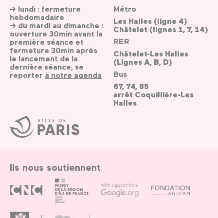
→ lundi : fermeture
Métro
hebdomadaire
Les Halles (ligne 4)
→ du mardi au dimanche :
Châtelet (lignes 1, 7, 14)
ouverture 30min avant la
RER
première séance et
fermeture 30min après
Châtelet-Les Halles
le lancement de la
(Lignes A, B, D)
dernière séance, se
Bus
reporter
à notre agenda
67, 74, 85
arrêt Coquillière-Les
Halles
Ville
de
Paris
Ils nous soutiennent