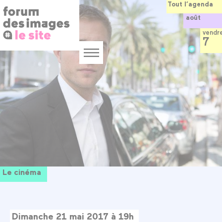
Panneau de gestion des cookies
Aller
Tout l’agenda
au
août
contenu
principal
vendr
7
Menu
Le cinéma
Dimanche 21 mai 2017 à 19h