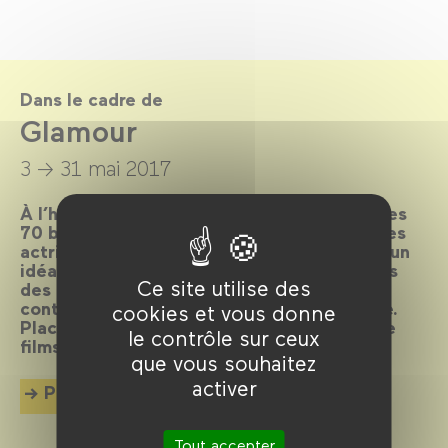
Dans le cadre de
Glamour
3 → 31 mai 2017
À l’heure où le Festival de Cannes souffle ses
70 bougies, le Forum des images célèbre ces
actrices et acteurs qui sont l’incarnation d’un
idéal esthétique : les stars hollywoodiennes
Ce site utilise des
des années 30 à 50 et les icônes
contemporaines qui entretiennent le mythe.
cookies et vous donne
Place au glamour à travers une sélection de
le contrôle sur ceux
films, forcément sublimes !
que vous souhaitez
activer
Plus d'info
Tout accepter