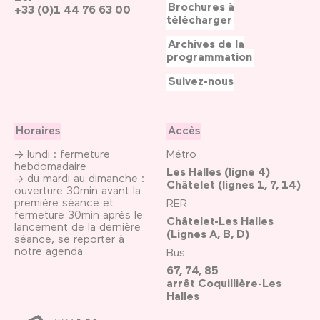
Brochures à
+33 (0)1 44 76 63 00
télécharger
Archives de la
programmation
Suivez-nous
Horaires
Accès
→ lundi : fermeture
Métro
hebdomadaire
Les Halles (ligne 4)
→ du mardi au dimanche :
Châtelet (lignes 1, 7, 14)
ouverture 30min avant la
première séance et
RER
fermeture 30min après le
Châtelet-Les Halles
lancement de la dernière
(Lignes A, B, D)
séance, se reporter
à
notre agenda
Bus
67, 74, 85
arrêt Coquillière-Les
Halles