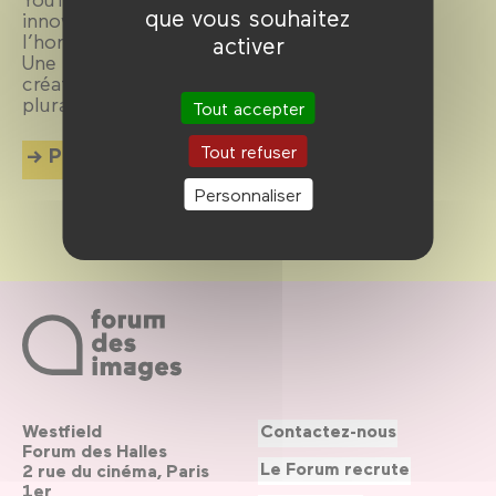
que vous souhaitez
innovations et nouveaux formats sont à
l’honneur lors des Rendez-vous NewImages.
activer
Une soirée mensuelle in real life dédiée à la
création numérique, célébrée dans toute sa
pluralité.
Tout accepter
Tout refuser
Plus d'info
Personnaliser
Westfield
Contactez-nous
Forum des Halles
Le Forum recrute
2 rue du cinéma, Paris
1er