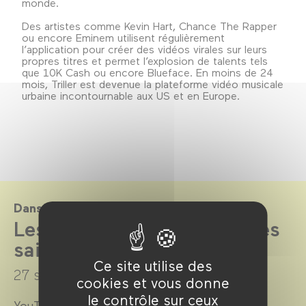
monde.
Des artistes comme Kevin Hart, Chance The Rapper
ou encore Eminem utilisent régulièrement
l’application pour créer des vidéos virales sur leurs
propres titres et permet l’explosion de talents tels
que 10K Cash ou encore Blueface. En moins de 24
mois, Triller est devenue la plateforme vidéo musicale
urbaine incontournable aux US et en Europe.
Dans le cadre de
Les rendez-vous NewImages
saison 2018-2019
Ce site utilise des
27 septembre 2018 →
16 mai 2019
cookies et vous donne
le contrôle sur ceux
YouTubers, gamers, créateurs… Culture,