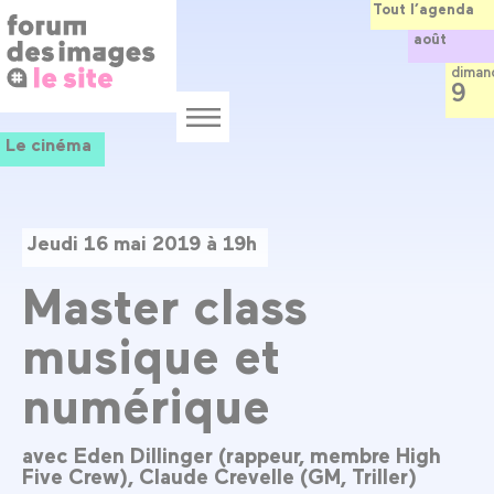
Panneau de gestion des cookies
Aller
Tout l’agenda
au
août
contenu
principal
diman
9
Menu
Le cinéma
Jeudi 16 mai 2019 à 19h
Master class
musique et
numérique
avec Eden Dillinger (rappeur, membre High
Five Crew), Claude Crevelle (GM, Triller)