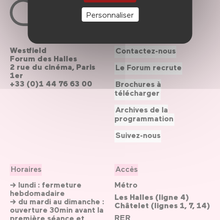
Personnaliser
Westfield
Contactez-nous
Forum des Halles
2 rue du cinéma, Paris
Le Forum recrute
1er
+33 (0)1 44 76 63 00
Brochures à
télécharger
Archives de la
programmation
Suivez-nous
Horaires
Accès
→ lundi : fermeture
Métro
hebdomadaire
Les Halles (ligne 4)
→ du mardi au dimanche :
Châtelet (lignes 1, 7, 14)
ouverture 30min avant la
RER
première séance et