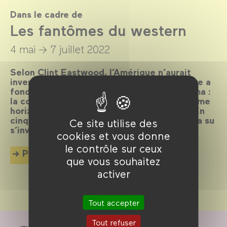
Dans le cadre de
Les fantômes du western
4 mai →
7 juillet 2022
Selon Clint Eastwood, l’Amérique n’aurait
inventé que le jazz et le western. Si le genre a
fondé l’Amérique, il a aussi fondé son cinéma :
la conquête, les frontières, la violence comme
horizon. Que nous dit encore le western ? En
cinquante films, exploration d’un genre qui a su
Ce site utilise des
s’inviter dans tant d’autres.
cookies et vous donne
le contrôle sur ceux
Plus d'info
que vous souhaitez
activer
Tout accepter
Tout refuser