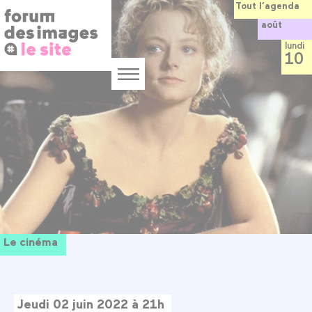
Panneau de gestion des cookies
Aller
Tout l’agenda
au
août
contenu
principal
lundi
10
Menu
Le cinéma
Jeudi 02 juin 2022 à 21h