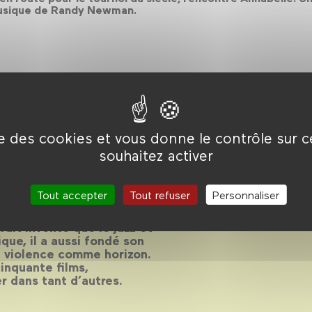
 musique de Randy Newman.
ise des cookies et vous donne le contrôle sur 
 western
souhaitez activer
Tout accepter
Tout refuser
Personnaliser
ait inventé que le jazz et
que, il a aussi fondé son
la violence comme horizon.
inquante films,
er dans tant d’autres.