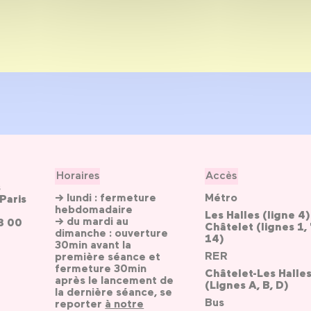
Horaires
Accès
s
→ lundi : fermeture
Métro
Paris
hebdomadaire
Les Halles (ligne 4)
→ du mardi au
3 00
Châtelet (lignes 1, 
dimanche : ouverture
14)
30min avant la
RER
première séance et
fermeture 30min
Châtelet-Les Halle
après le lancement de
(Lignes A, B, D)
la dernière séance, se
Bus
reporter
à notre