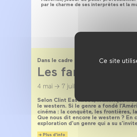
par le charme de ses interprètes et la
Ce site util
Dans le cadre de
Les fantômes du
4 mai →
7 juillet 2022
Selon Clint Eastwood, l’Amérique n’aur
le western. Si le genre a fondé l’Améri
cinéma : la conquête, les frontières, 
Que nous dit encore le western ? En c
exploration d’un genre qui a su s’invit
Plus d'info