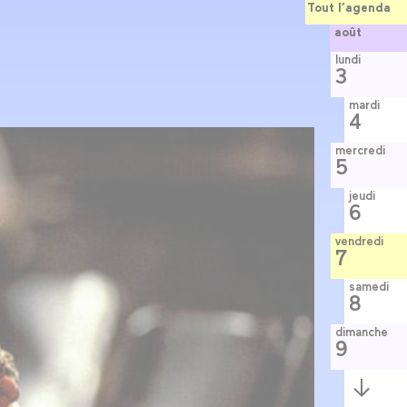
Tout l’agenda
août
lundi
3
mardi
4
mercredi
5
jeudi
6
vendredi
7
samedi
8
dimanche
9
Semaine
suivante