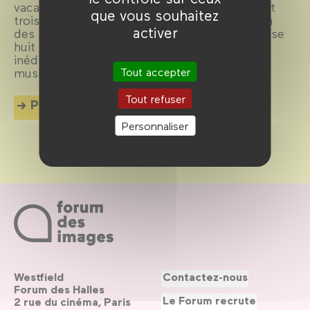
vacances d’hiver pour sa 13e édition ! Durant
que vous souhaitez
trois week-ends et deux mercredis, le Forum
activer
des images revêt sa parure de fête et propose
huit ciné-spectacles – dont quatre créations
inédites –, accompagnés en direct par des
Tout accepter
musiciens.
Tout refuser
Plus d'info
Personnaliser
Westfield
Contactez-nous
Forum des Halles
Le Forum recrute
2 rue du cinéma, Paris