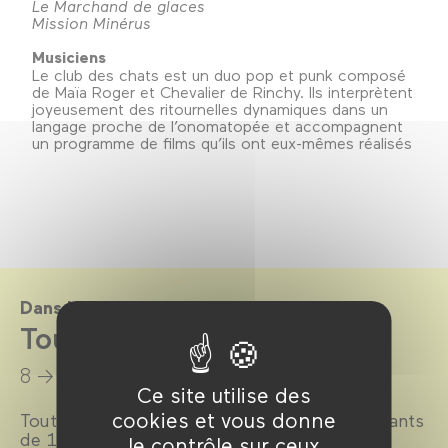
Le Marchand de glaces
Mission Minérus
Musiciens
Le club des chats est un duo pop et punk composé
de Maïa Roger et Chevalier de Rinchy. Ils interprètent
joyeusement des ritournelles dynamiques dans un
langage proche de l’onomatopée et accompagnent
un programme de films qu’ils ont eux-mêmes réalisés
Dans le cadre de
Tout-Petits Cinéma 2020
8 → 23 février 2020
Ce site utilise des
cookies et vous donne
Tout-Petits Cinéma, le festival dédié aux enfants
de 18 mois à 4 ans, revient pendant les
le contrôle sur ceux