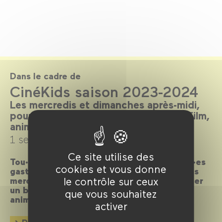
Dans le cadre de
CinéKids saison 2023-2024
Les mercredis et dimanches après-midi,
pour les enfants de 18 mois à 8 ans. Film,
animation, goûter.
1 septembre 2023 →
7 juillet 2024
Ce site utilise des
Tou·tes les petit·es cinéphiles et apprenti·es
cookies et vous donne
gastronomes de 2 à 8 ans sont invité·es, les
le contrôle sur ceux
mercredis et les dimanches, à venir déguster
un bon film, suivi d’un débat ou d’une
que vous souhaitez
animation, et d’un goûter !
activer