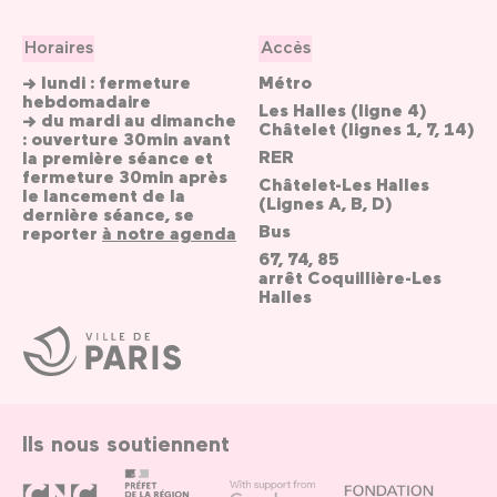
Horaires
Accès
→ lundi : fermeture
Métro
hebdomadaire
Les Halles (ligne 4)
→ du mardi au dimanche
Châtelet (lignes 1, 7, 14)
: ouverture 30min avant
RER
la première séance et
fermeture 30min après
Châtelet-Les Halles
le lancement de la
(Lignes A, B, D)
dernière séance, se
Bus
reporter
à notre agenda
67, 74, 85
arrêt Coquillière-Les
Halles
Ville
de
Paris
Ils nous soutiennent