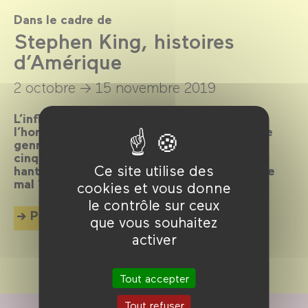
Dans le cadre de
Stephen King, histoires
d’Amérique
2 octobre →
15 novembre 2019
L’influence de Stephen King, maître de
l’horreur et de l’épouvante, sur le cinéma de
genre, est immense. Démonstration en une
cinquantaine de films autour d’une œuvre
Ce site utilise des
hantée par une seule question : d’où vient le
mal ?
cookies et vous donne
le contrôle sur ceux
Plus d'info
que vous souhaitez
activer
Tout accepter
Tout refuser