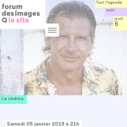
Panneau de gestion des cookies
Aller
Tout l’agenda
au
août
contenu
principal
jeudi
6
Menu
Le cinéma
Samedi 05 janvier 2019 à 21h