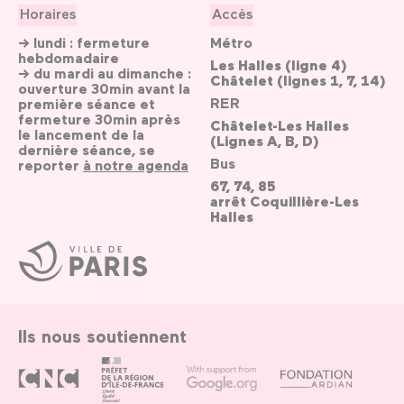
Horaires
Accès
→ lundi : fermeture
Métro
hebdomadaire
Les Halles (ligne 4)
→ du mardi au dimanche :
Châtelet (lignes 1, 7, 14)
ouverture 30min avant la
RER
première séance et
fermeture 30min après
Châtelet-Les Halles
le lancement de la
(Lignes A, B, D)
dernière séance, se
Bus
reporter
à notre agenda
67, 74, 85
arrêt Coquillière-Les
Halles
Ville
de
Paris
Ils nous soutiennent