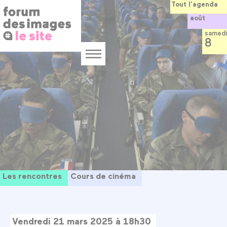
Panneau de gestion des cookies
Aller
Tout l’agenda
au
août
contenu
principal
samedi
8
Menu
Les rencontres
Cours de cinéma
Vendredi 21 mars 2025 à 18h30