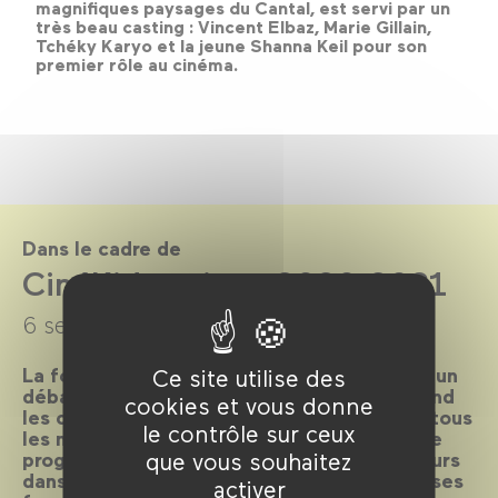
magnifiques paysages du Cantal, est servi par un
très beau casting : Vincent Elbaz, Marie Gillain,
Tchéky Karyo et la jeune Shanna Keil pour son
premier rôle au cinéma.
Dans le cadre de
CinéKids saison 2020-2021
6 septembre 2020 →
7 juillet 2021
La formule magique des
CinéKids
– un film, un
Ce site utilise des
débat ou une animation et un goûter – attend
cookies et vous donne
les cinéphiles en herbe de 18 mois à 8 ans tous
le contrôle sur ceux
les mercredis et dimanches après-midi ! Une
programmation joyeuse et ludique et toujours
que vous souhaitez
dans la découverte du cinéma dans toutes ses
activer