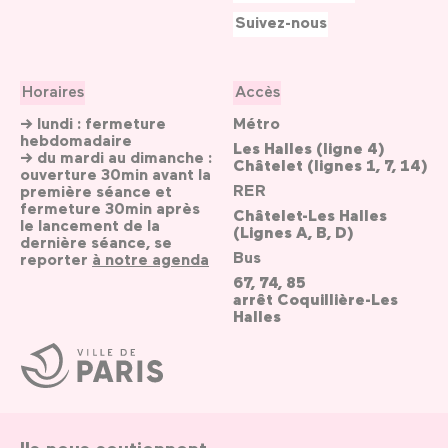
Suivez-nous
Horaires
Accès
→ lundi : fermeture
Métro
hebdomadaire
Les Halles (ligne 4)
→ du mardi au dimanche :
Châtelet (lignes 1, 7, 14)
ouverture 30min avant la
RER
première séance et
fermeture 30min après
Châtelet-Les Halles
le lancement de la
(Lignes A, B, D)
dernière séance, se
Bus
reporter
à notre agenda
67, 74, 85
arrêt Coquillière-Les
Halles
Ville
de
Paris
Ils nous soutiennent