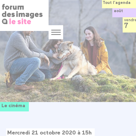
Panneau de gestion des cookies
Aller
Tout l’agenda
au
août
contenu
principal
vendr
7
Menu
Le cinéma
Mercredi 21 octobre 2020 à 15h