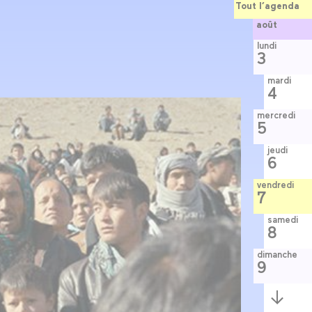
Tout l’agenda
août
lundi
3
mardi
4
mercredi
5
jeudi
6
vendredi
7
samedi
8
dimanche
9
Semaine
suivante