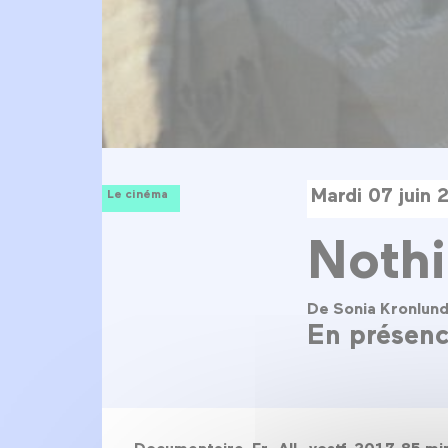
Mardi 07 juin
Le cinéma
Noth
De Sonia Kronlun
En présence