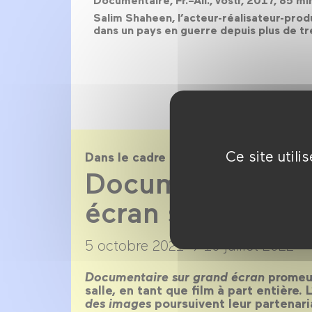
Documentaire, Fr.–All., vostf, 2017, 85 
Salim Shaheen, l’acteur-réalisateur-produ
dans un pays en guerre depuis plus de tr
Ce site util
Dans le cadre de
Documentaire su
écran saison 20
5 octobre 2021 →
10 juillet 2022
Documentaire sur grand écran
promeut
salle, en tant que film à part entière. 
des images
poursuivent leur partenari