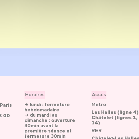
Horaires
Accès
s
→ lundi : fermeture
Métro
Paris
hebdomadaire
Les Halles (ligne 4)
→ du mardi au
3 00
Châtelet (lignes 1, 
dimanche : ouverture
14)
30min avant la
RER
première séance et
fermeture 30min
Châtelet-Les Halle