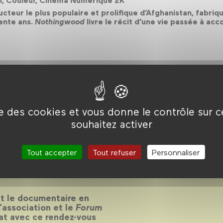
min, Couleur, Cinéma Numérique 2K
cteur le plus populaire et prolifique d’Afghanistan, fabriq
ente ans.
Nothingwood
livre le récit d’une vie passée à acc
ise des cookies et vous donne le contrôle sur 
r grand
souhaitez activer
21-2022
Tout accepter
Tout refuser
Personnaliser
 le documentaire en
L’association et le
Forum
at avec ce rendez-vous