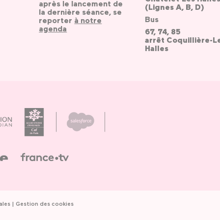
après le lancement de
(Lignes A, B, D)
la dernière séance, se
Bus
reporter
à notre
agenda
67, 74, 85
arrêt Coquillière-L
Halles
ales
Gestion des cookies