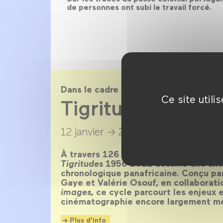
de personnes ont subi le travail forcé.
Dans le cadre de
Ce site util
Tigritudes
12 janvier →
27 février 2022
À travers 126 films, 40 pays et 66 ans
Tigritudes
1956-2021 dessine une anth
chronologique panafricaine. Conçu par
Gaye et Valérie Osouf, en collaborati
images
, ce cycle parcourt les enjeux 
cinématographie encore largement m
Plus d'info