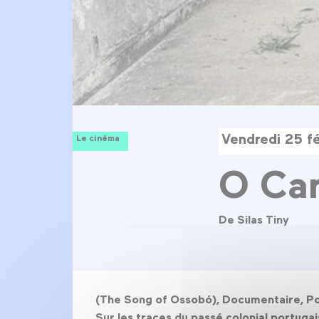
Vendredi 25 f
Le cinéma
O Ca
De Silas Tiny
(The Song of Ossobó), Documentaire, Por
Sur les traces du passé colonial portugai