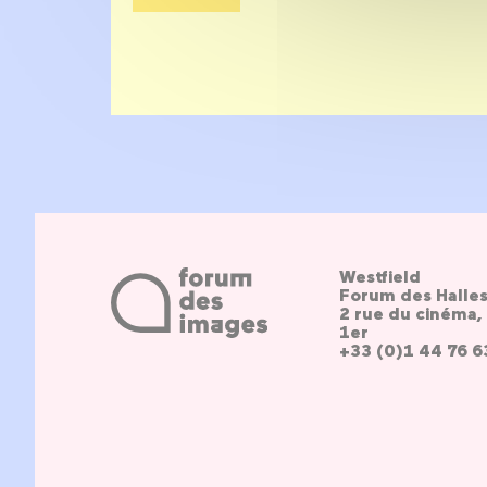
Westfield
Forum des Halle
2 rue du cinéma, 
1er
+33 (0)1 44 76 6