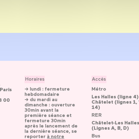
Horaires
Accès
s
→ lundi : fermeture
Métro
Paris
hebdomadaire
Les Halles (ligne 4)
→ du mardi au
3 00
Châtelet (lignes 1, 
dimanche : ouverture
14)
30min avant la
RER
première séance et
fermeture 30min
Châtelet-Les Halle
après le lancement de
(Lignes A, B, D)
la dernière séance, se
Bus
reporter
à notre