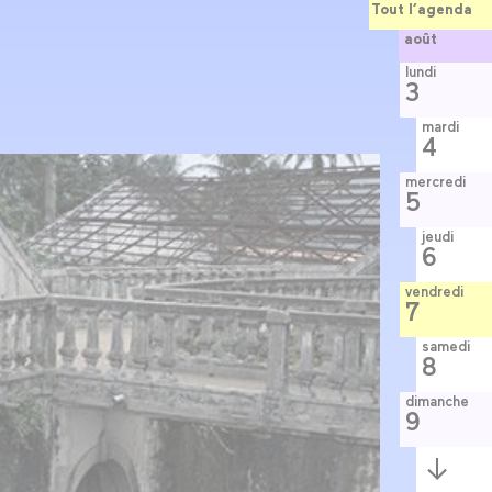
Tout l’agenda
août
lundi
3
mardi
4
mercredi
5
jeudi
6
vendredi
7
samedi
8
dimanche
9
Semaine
suivante