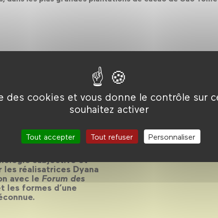
ise des cookies et vous donne le contrôle sur 
souhaitez activer
Tout accepter
Tout refuser
Personnaliser
 d’histoire de cinéma,
ologie subjective et
 les réalisatrices Dyana
on avec le
Forum des
et les formes d’une
éconnue.