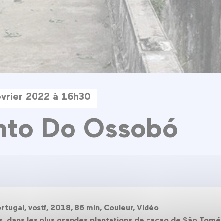
évrier 2022 à 16h30
nto Do Ossobó
tugal, vostf, 2018, 86 min, Couleur, Vidéo
s, dans les plus grandes plantations de cacao de São Tomé 