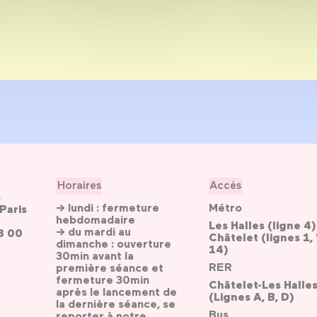
Horaires
Accès
s
→ lundi : fermeture
Métro
Paris
hebdomadaire
Les Halles (ligne 4)
→ du mardi au
3 00
Châtelet (lignes 1, 
dimanche : ouverture
14)
30min avant la
RER
première séance et
fermeture 30min
Châtelet-Les Halle
après le lancement de
(Lignes A, B, D)
la dernière séance, se
Bus
reporter
à notre