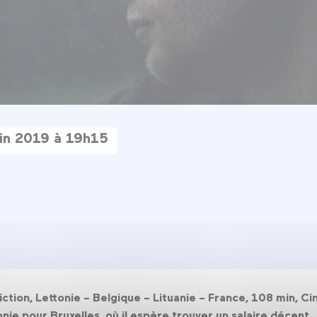
uin 2019 à 19h15
iction, Lettonie – Belgique – Lituanie – France, 108 min, 
tonie pour Bruxelles, où il espère trouver un salaire décent.