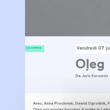
Vendredi 07 j
Le cinéma
Oļeg
De Juris Kursietis
Avec, Anna Prochniak, Dawid Ogrodnik, F
Oleg est ouvrier boucher. Il quitte la Let