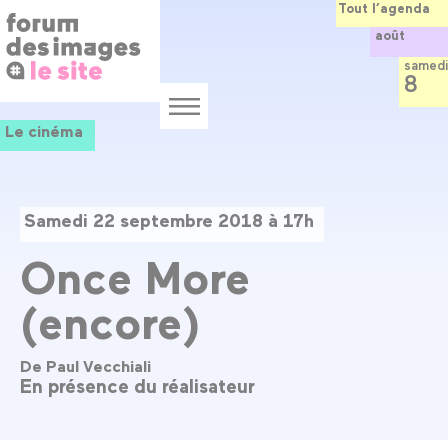
Panneau de gestion des cookies
Aller
Tout l’agenda
au
août
contenu
principal
samedi
8
Menu
Le cinéma
Samedi 22 septembre 2018 à 17h
Once More
(encore)
De Paul Vecchiali
En présence du réalisateur