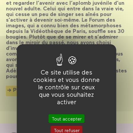
et regarder l’avenir avec l’aplomb juvénile d’un
nouvel adulte. Celui qui entre dans la vraie vie,
qui cesse un peu de singer ses aînés pour
s’activer à devenir soi-même. Le Forum des
images, qui a connu bien des métamorphoses
depuis la Vidéothèque de Paris, souffle ses 30
bougies. Plutôt que de se mirer et s’admirer
dans le miroir du passé, nous avons choisi
d’inviter à cette fête 30 cinéastes qui ont
compté pour nous ou pour qui, qui sait ?, nous
avons compté. 30 cinéastes et deux acteurs,
qui seront les visages de cet anniversaire :
Adèle Haenel et Vincent Lacoste, deux artistes
Ce site utilise des
pour qui 30 ans, c’est encore demain.
cookies et vous donne
le contrôle sur ceux
Plus d'info
que vous souhaitez
activer
Tout accepter
Tout refuser