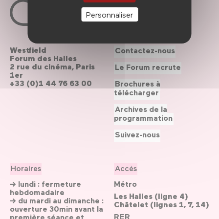
Personnaliser
Westfield
Contactez-nous
Forum des Halles
2 rue du cinéma, Paris
Le Forum recrute
1er
+33 (0)1 44 76 63 00
Brochures à
télécharger
Archives de la
programmation
Suivez-nous
Horaires
Accès
→ lundi : fermeture
Métro
hebdomadaire
Les Halles (ligne 4)
→ du mardi au dimanche :
Châtelet (lignes 1, 7, 14)
ouverture 30min avant la
RER
première séance et