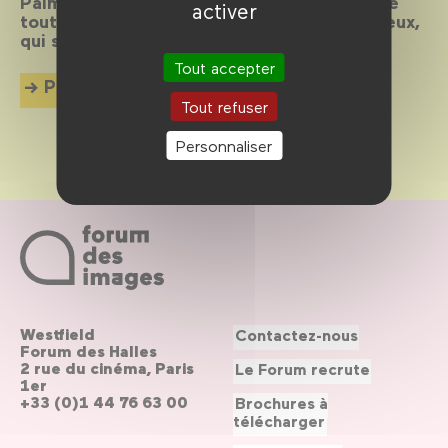
Palma, Bogdanovich, Lucas… Et au milieu de
activer
tout ça, Paul Schrader. Le meilleur d’entre eux,
qui sait ? Le plus méconnu, assurément.
Tout accepter
Plus d'info
Tout refuser
Personnaliser
Westfield
Contactez-nous
Forum des Halles
2 rue du cinéma, Paris
Le Forum recrute
1er
+33 (0)1 44 76 63 00
Brochures à
télécharger