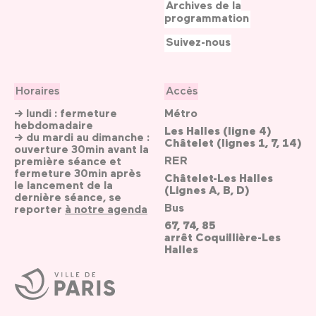
Archives de la
programmation
Suivez-nous
Horaires
Accès
→ lundi : fermeture
Métro
hebdomadaire
Les Halles (ligne 4)
→ du mardi au dimanche :
Châtelet (lignes 1, 7, 14)
ouverture 30min avant la
RER
première séance et
fermeture 30min après
Châtelet-Les Halles
le lancement de la
(Lignes A, B, D)
dernière séance, se
Bus
reporter
à notre agenda
67, 74, 85
arrêt Coquillière-Les
Halles
Ville
de
Paris