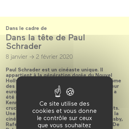
Dans le cadre de
Dans la tête de Paul
Schrader
8 janvier →
2 février 2020
Paul Schrader est un cinéaste unique. Il
appartient à la génération dorée du Nouvel
Hollywood, structurée par le système fantôme
des studios et inspirée par le cinéma d’auteur
européen. Une génération dont la jeunesse a
été marquée, du Vietnam au Watergate, de
Kennedy à Luther King, par une Amérique
Ce site utilise des
crucifiée sur l’autel de ses rêves conquérants.
cookies et vous donne
Une génération qui forme les classiques de la
le contrôle sur ceux
cinéphilie moderne : Scorsese, Coppola, Hasby,
Rafelson, Nichols, Altman, Cimino, Pollack, De
que vous souhaitez