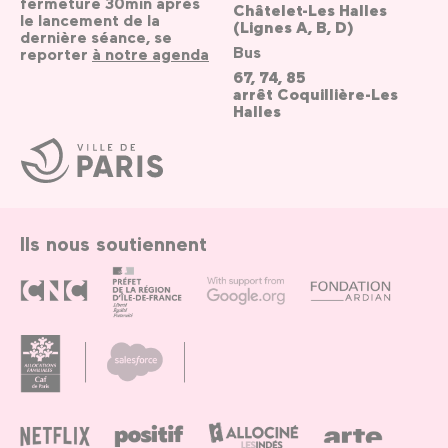
fermeture 30min après
Châtelet-Les Halles
le lancement de la
(Lignes A, B, D)
dernière séance, se
Bus
reporter
à notre agenda
67, 74, 85
arrêt Coquillière-Les
Halles
Ville
de
Paris
Ils nous soutiennent