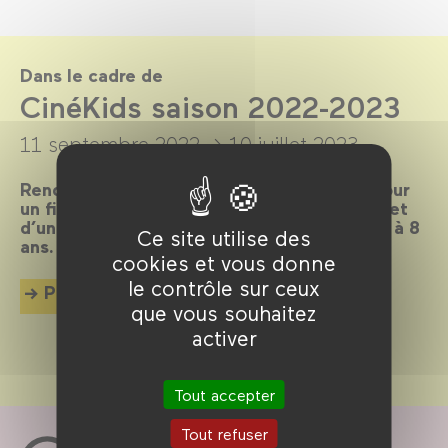
Dans le cadre de
CinéKids saison 2022-2023
11 septembre 2022 →
10 juillet 2023
Rendez-vous les mercredis et dimanches pour
un film suivi d’un débat ou d’une animation et
d’un goûter, dédiés aux enfants de 18 mois à 8
Ce site utilise des
ans.
cookies et vous donne
le contrôle sur ceux
Plus d'info
que vous souhaitez
activer
Tout accepter
Tout refuser