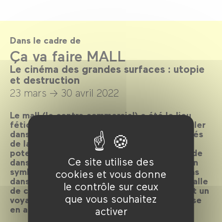
Dans le cadre de
Ça va faire MALL
Le cinéma des grandes surfaces : utopie
et destruction
23 mars →
30 avril 2022
Le mall (le centre commercial) a été le lieu
fétiche d’un XXe siècle qui a voulu rassembler
dans un espace unique toutes les possibilités
de la vie moderne. Le cinéma a repéré le
potentiel narratif et loufoque de ce « monde
Ce site utilise des
dans un monde », et en a fait un décor et un
symbole de toute une époque. Voir ces films
cookies et vous donne
dans le lieu même où ils s’enracinent, une salle
le contrôle sur ceux
de cinéma dans le Forum des Halles, promet un
que vous souhaitez
voyage passionnant et une vertigineuse mise
en abîme.
activer