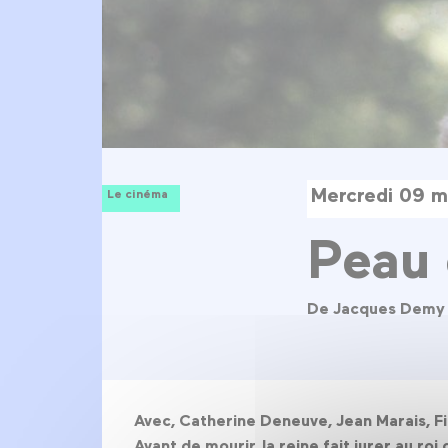
Mercredi 09 m
Le cinéma
Peau
De Jacques Demy
Avec, Catherine Deneuve, Jean Marais, F
Avant de mourir, la reine fait jurer au ro