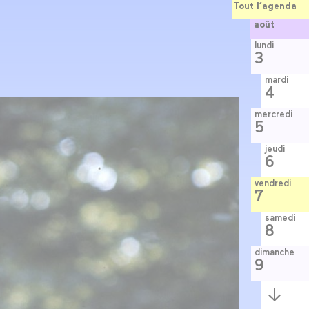
Tout l’agenda
août
lundi
3
mardi
4
mercredi
5
jeudi
6
vendredi
7
samedi
8
dimanche
9
Semaine
suivante