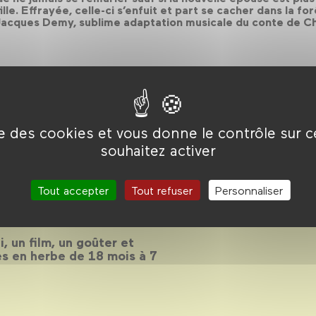
lle. Effrayée, celle-ci s’enfuit et part se cacher dans la fo
acques Demy, sublime adaptation musicale du conte de Cha
ise des cookies et vous donne le contrôle sur 
souhaitez activer
 2017-2018
Tout accepter
Tout refuser
Personnaliser
, un film, un goûter et
es en herbe de 18 mois à 7