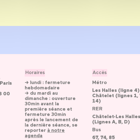
Horaires
Accès
s
→ lundi : fermeture
Métro
Paris
hebdomadaire
Les Halles (ligne 4)
→ du mardi au
3 00
Châtelet (lignes 1, 
dimanche : ouverture
14)
30min avant la
RER
première séance et
fermeture 30min
Châtelet-Les Halle
après le lancement de
(Lignes A, B, D)
la dernière séance, se
Bus
reporter
à notre
agenda
67, 74, 85