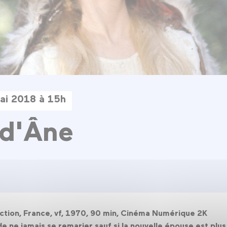
ai 2018 à 15h
 d'Âne
iction, France, vf, 1970, 90 min, Cinéma Numérique 2K
i de ne jamais se remarier sauf si la nouvelle épouse est pl