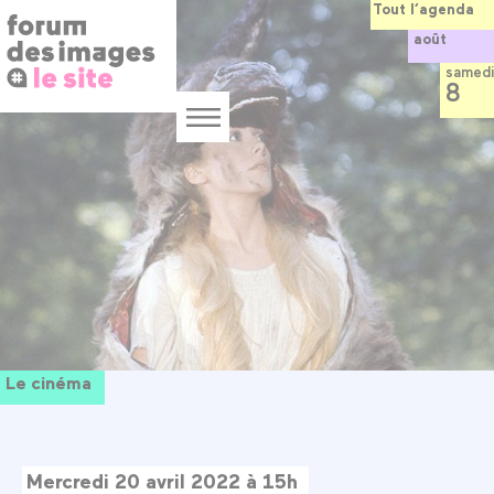
Panneau de gestion des cookies
Aller
Tout l’agenda
au
août
contenu
principal
samedi
8
Menu
Le cinéma
Mercredi 20 avril 2022 à 15h