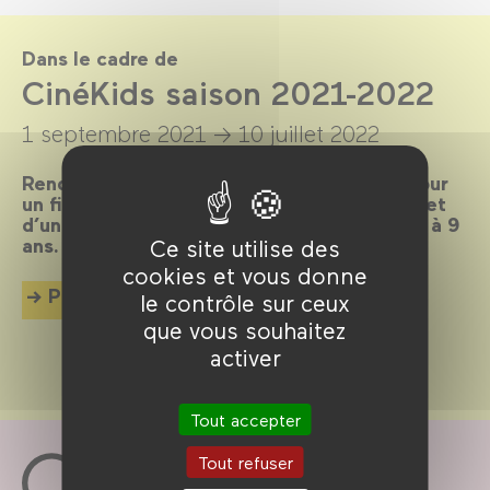
Dans le cadre de
CinéKids saison 2021-2022
1 septembre 2021 →
10 juillet 2022
Rendez-vous les mercredis et dimanches pour
un film suivi d’un débat ou d’une animation et
d’un goûter, dédiés aux enfants de 18 mois à 9
ans.
Ce site utilise des
cookies et vous donne
Plus d'info
le contrôle sur ceux
que vous souhaitez
activer
Tout accepter
Tout refuser