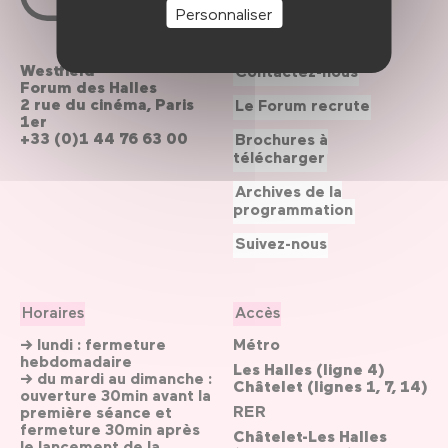
Personnaliser
Westfield
Contactez-nous
Forum des Halles
2 rue du cinéma, Paris
Le Forum recrute
1er
+33 (0)1 44 76 63 00
Brochures à
télécharger
Archives de la
programmation
Suivez-nous
Horaires
Accès
→ lundi : fermeture
Métro
hebdomadaire
Les Halles (ligne 4)
→ du mardi au dimanche :
Châtelet (lignes 1, 7, 14)
ouverture 30min avant la
RER
première séance et
fermeture 30min après
Châtelet-Les Halles
le lancement de la