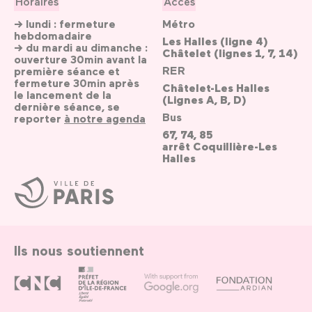
Horaires
Accès
→ lundi : fermeture
Métro
hebdomadaire
Les Halles (ligne 4)
→ du mardi au dimanche :
Châtelet (lignes 1, 7, 14)
ouverture 30min avant la
RER
première séance et
fermeture 30min après
Châtelet-Les Halles
le lancement de la
(Lignes A, B, D)
dernière séance, se
Bus
reporter
à notre agenda
67, 74, 85
arrêt Coquillière-Les
Halles
Ville
de
Paris
Ils nous soutiennent