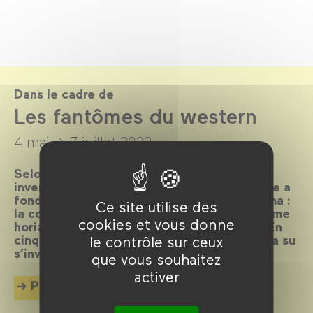
Dans le cadre de
Les fantômes du western
4 mai →
7 juillet 2022
Selon Clint Eastwood, l’Amérique n’aurait
inventé que le jazz et le western. Si le genre a
fondé l’Amérique, il a aussi fondé son cinéma :
Ce site utilise des
la conquête, les frontières, la violence comme
cookies et vous donne
horizon. Que nous dit encore le western ? En
cinquante films, exploration d’un genre qui a su
le contrôle sur ceux
s’inviter dans tant d’autres.
que vous souhaitez
activer
Plus d'info