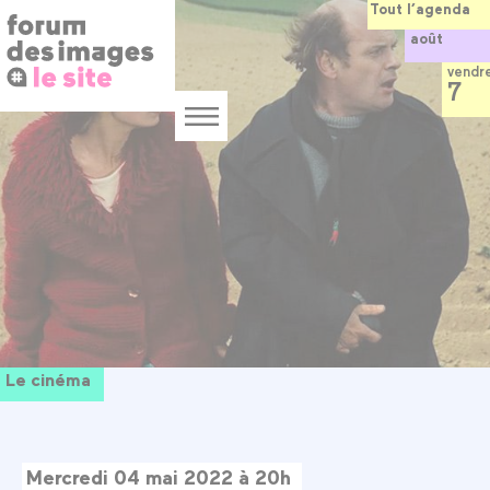
Panneau de gestion des cookies
Aller
Tout l’agenda
au
août
contenu
principal
vendr
7
Menu
Le cinéma
Mercredi 04 mai 2022 à 20h