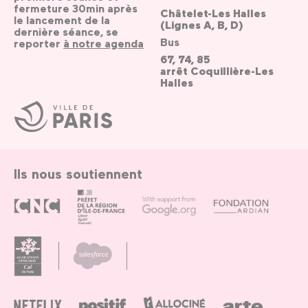
fermeture 30min après
Châtelet-Les Halles
le lancement de la
(Lignes A, B, D)
dernière séance, se
Bus
reporter
à notre agenda
67, 74, 85
arrêt Coquillière-Les
Halles
Ville
de
Paris
Ils nous soutiennent