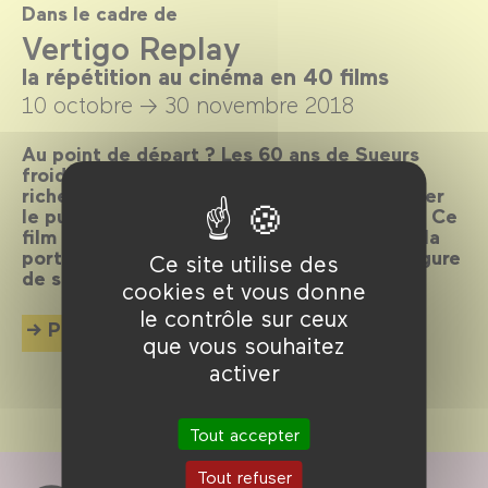
Dans le cadre de
Vertigo Replay
la répétition au cinéma en 40 films
10 octobre →
30 novembre 2018
Au point de départ ? Les 60 ans de Sueurs
froides d'Alfred Hitchcock, film culte d'une
richesse inépuisable qui continue de fasciner
le public et d'inspirer cinéastes et artistes. Ce
film somme sur la répétition au cinéma est la
porte d'entrée rêvée pour explorer cette figure
Ce site utilise des
de style réjouissante.
cookies et vous donne
le contrôle sur ceux
Plus d'info
que vous souhaitez
activer
Tout accepter
Tout refuser