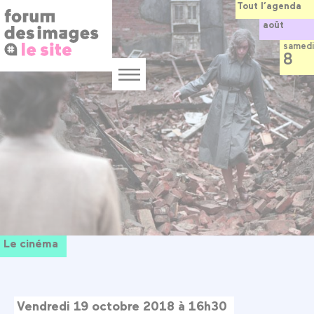
Panneau de gestion des cookies
Aller
Tout l’agenda
au
août
contenu
principal
samedi
8
Menu
Le cinéma
Vendredi 19 octobre 2018 à 16h30