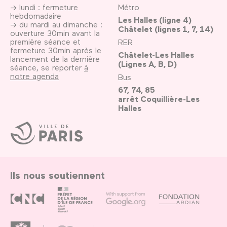
→ lundi : fermeture
Métro
hebdomadaire
Les Halles (ligne 4)
→ du mardi au dimanche :
Châtelet (lignes 1, 7, 14)
ouverture 30min avant la
première séance et
RER
fermeture 30min après le
Châtelet-Les Halles
lancement de la dernière
(Lignes A, B, D)
séance, se reporter
à
notre agenda
Bus
67, 74, 85
arrêt Coquillière-Les
Halles
Ville
de
Paris
Ils nous soutiennent