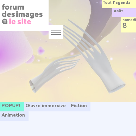
Panneau de gestion des cookies
Aller
Tout l’agenda
au
août
contenu
principal
samedi
8
Menu
POPUP!
Œuvre immersive
Fiction
Animation