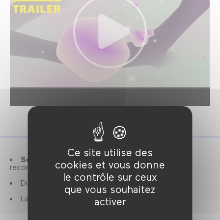
Ce site utilise des
Séance gratuite
. Réservation fortement
cookies et vous donne
recommandée.
le contrôle sur ceux
Durée 15 min.
que vous souhaitez
La VR est déconseillée aux moins de 12 ans.
activer