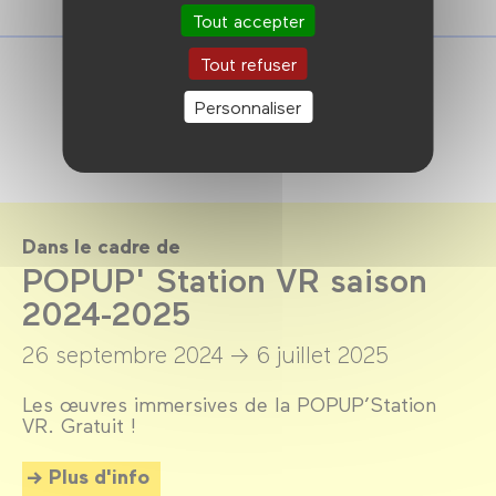
Tout accepter
Tout refuser
Personnaliser
Dans le cadre de
POPUP' Station VR saison
2024-2025
26 septembre 2024 →
6 juillet 2025
Les œuvres immersives de la POPUP’Station
VR. Gratuit !
Plus d'info