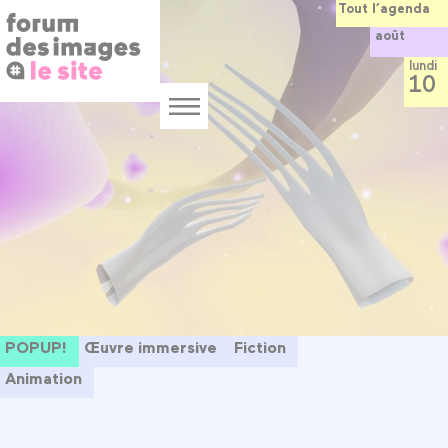
Panneau de gestion des cookies
Aller
Tout l’agenda
au
août
contenu
principal
lundi
10
Menu
POPUP!
Œuvre immersive
Fiction
Animation