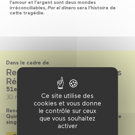
l’amour et l’argent sont deux mondes
irréconciliables,
Por el dinero
sera l’histoire de
cette tragédie.
Dans le cadre de
Reprise de la Quinzaine des
Réalisateurs 2019
51e édition
Ce site utilise des
30 mai →
9 juin 2019
cookies et vous donne
le contrôle sur ceux
Rendez‑vous incontournable du 7e Art, la
Quinzaine 2019 fait route vers l’inattendu, le
que vous souhaitez
singulier, le sensible et le visionnaire.
activer