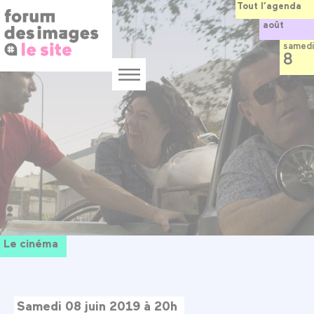
Panneau de gestion des cookies
Aller
Tout l’agenda
au
août
contenu
principal
samedi
8
Menu
Le cinéma
Samedi 08 juin 2019 à 20h