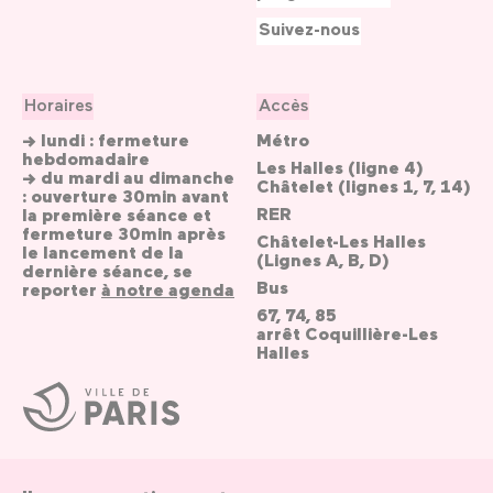
Suivez-nous
Horaires
Accès
→ lundi : fermeture
Métro
hebdomadaire
Les Halles (ligne 4)
→ du mardi au dimanche
Châtelet (lignes 1, 7, 14)
: ouverture 30min avant
RER
la première séance et
fermeture 30min après
Châtelet-Les Halles
le lancement de la
(Lignes A, B, D)
dernière séance, se
Bus
reporter
à notre agenda
67, 74, 85
arrêt Coquillière-Les
Halles
Ville
de
Paris