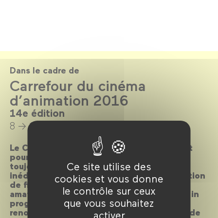
Dans le cadre de
Carrefour du cinéma
d’animation 2016
14e édition
8 → 11 décembre 2016
Le Carrefour du cinéma d’animation revient
pour sa 14e édition avec un programme
Ce site utilise des
toujours aussi riche : dix longs métrages
inédits ou en avant-première, une compétition
cookies et vous donne
de films d'écoles, des découvertes (films
le contrôle sur ceux
amateurs, cinéastes américaines), un work in
que vous souhaitez
progress… et un invité d’honneur à la
renommée internationale : Michael Dudok de
activer