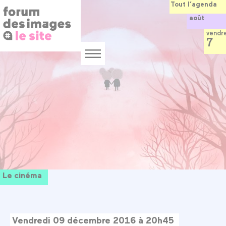
Panneau de gestion des cookies
Aller
Tout l’agenda
au
août
contenu
principal
vendr
7
Menu
Le cinéma
Vendredi 09 décembre 2016 à 20h45