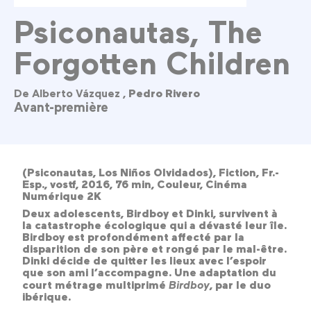
Psiconautas, The
Forgotten Children
De Alberto Vázquez ,
Pedro Rivero
Avant-première
(Psiconautas, Los Niños Olvidados), Fiction, Fr.-
Esp., vostf, 2016, 76 min, Couleur, Cinéma
Numérique 2K
Deux adolescents, Birdboy et Dinki, survivent à
la catastrophe écologique qui a dévasté leur île.
Birdboy est profondément affecté par la
disparition de son père et rongé par le mal-être.
Dinki décide de quitter les lieux avec l’espoir
que son ami l’accompagne. Une adaptation du
court métrage multiprimé
Birdboy
, par le duo
ibérique.