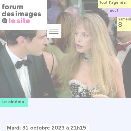
Panneau de gestion des cookies
Aller
Tout l’agenda
au
août
contenu
principal
samedi
8
Menu
Le cinéma
Mardi 31 octobre 2023 à 21h15