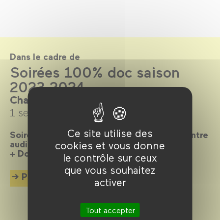
Dans le cadre de
Soirées 100% doc saison
2023-2024
Chaque mardi
1 septembre 2023 →
7 juillet 2024
Ce site utilise des
Soirées 100% doc + Les rendez-vous du Centre
audiovisuel Simone de Beauvoir
cookies et vous donne
+ Documentaire sur grand écran +
le contrôle sur ceux
que vous souhaitez
Plus d'info
activer
Tout accepter