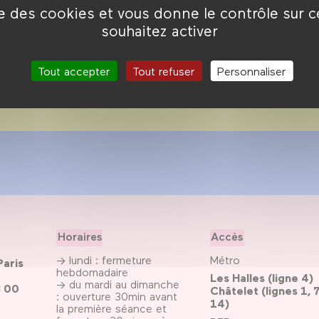
nthéon-Sorbonne animent
ise des cookies et vous donne le contrôle sur 
rque.
souhaitez activer
Tout accepter
Tout refuser
Personnaliser
Horaires
Accès
→ lundi : fermeture
Métro
Paris
hebdomadaire
Les Halles (ligne 4)
→ du mardi au dimanche
3 00
Châtelet (lignes 1, 7
: ouverture 30min avant
14)
la première séance et