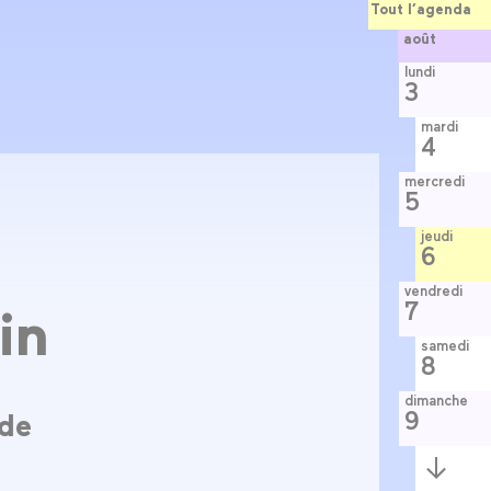
Tout l’agenda
août
lundi
3
mardi
4
mercredi
5
jeudi
6
vendredi
7
in
samedi
8
dimanche
9
 de
Semaine
suivante