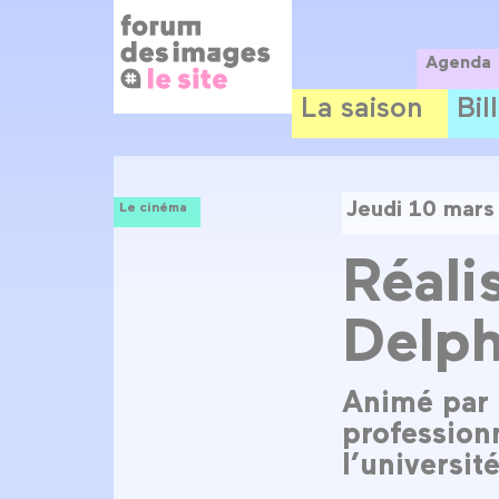
Panneau de gestion des cookies
Aller
au
contenu
Agenda
principal
La saison
Bil
Jeudi 10 mars
Le cinéma
Réali
Delph
Animé par 
profession
l’universi