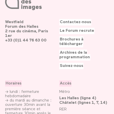
Westfield
Contactez-nous
Forum des Halles
Le Forum recrute
2 rue du cinéma, Paris
1er
Brochures à
+33 (0)1 44 76 63 00
télécharger
Archives de la
programmation
Suivez-nous
Horaires
Accès
→ lundi : fermeture
Métro
hebdomadaire
Les Halles (ligne 4)
→ du mardi au dimanche :
Châtelet (lignes 1, 7, 14)
ouverture 30min avant la
première séance et
RER
fermeture 30min après le