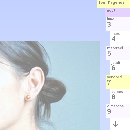
Tout l’agenda
août
lundi
3
mardi
4
mercredi
5
jeudi
6
vendredi
7
samedi
8
dimanche
9
Semaine
suivante