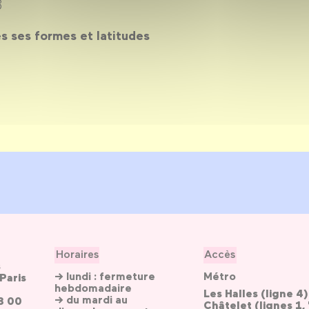
3
s ses formes et latitudes
Horaires
Accès
s
→ lundi : fermeture
Métro
Paris
hebdomadaire
Les Halles (ligne 4)
→ du mardi au
3 00
Châtelet (lignes 1, 