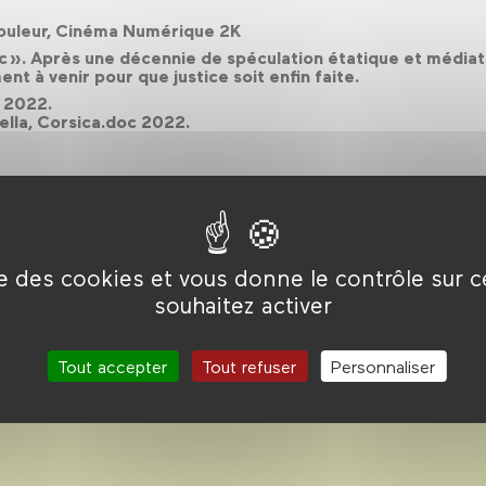
ouleur, Cinéma Numérique 2K
ac ». Après une décennie de spéculation étatique et médiat
t à venir pour que justice soit enfin faite.
 2022.
ella, Corsica.doc 2022.
ise des cookies et vous donne le contrôle sur 
souhaitez activer
 2022-
Tout accepter
Tout refuser
Personnaliser