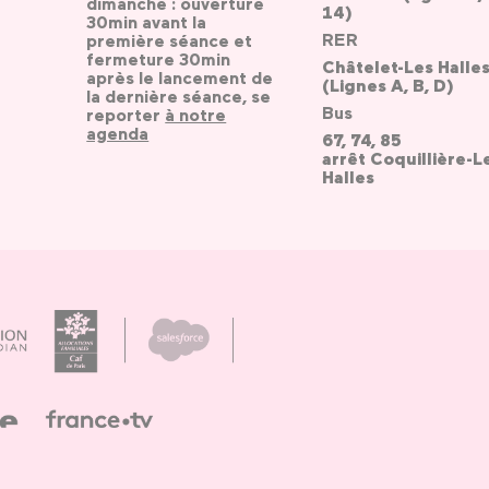
dimanche : ouverture
14)
30min avant la
RER
première séance et
fermeture 30min
Châtelet-Les Halle
après le lancement de
(Lignes A, B, D)
la dernière séance, se
Bus
reporter
à notre
agenda
67, 74, 85
arrêt Coquillière-L
Halles