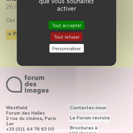
que vous souhaitez
26 novembre 2020 →
1 avril 2021
activer
Ces Belges qui font le cinéma français
Tout accepter
Plus d'info
Tout refuser
Personnaliser
Westfield
Contactez-nous
Forum des Halles
Le Forum recrute
2 rue du cinéma, Paris
1er
Brochures à
+33 (0)1 44 76 63 00