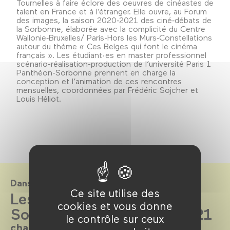
Tournelles à faire éclore des oeuvres de cinéastes de
talent en France et à l’étranger. Elle ouvre, au Forum
des images, la saison 2020‑2021 des ciné‑débats de
la Sorbonne, élaborée avec la complicité du Centre
Wallonie‑Bruxelles/ Paris-Hors les Murs‑Constellations
autour du thème « Ces Belges qui font le cinéma
français ». Les étudiant·es en master professionnel
scénario-réalisation-production de l’université Paris 1
Panthéon-Sorbonne prennent en charge la
conception et l’animation de ces rencontres
mensuelles, coordonnées par Frédéric Sojcher et
Louis Héliot.
Dans le cadre de
Ce site utilise des
Les ciné-débats de la
cookies et vous donne
Sorbonne saison 2020-2021
le contrôle sur ceux
chaque mois, de novembre à avril