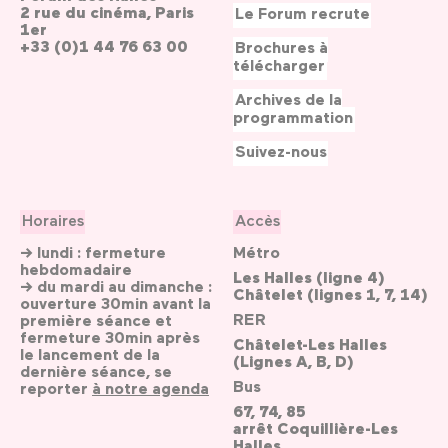
2 rue du cinéma, Paris
Le Forum recrute
1er
+33 (0)1 44 76 63 00
Brochures à
télécharger
Archives de la
programmation
Suivez-nous
Horaires
Accès
→ lundi : fermeture
Métro
hebdomadaire
Les Halles (ligne 4)
→ du mardi au dimanche :
Châtelet (lignes 1, 7, 14)
ouverture 30min avant la
RER
première séance et
fermeture 30min après
Châtelet-Les Halles
le lancement de la
(Lignes A, B, D)
dernière séance, se
Bus
reporter
à notre agenda
67, 74, 85
arrêt Coquillière-Les
Halles