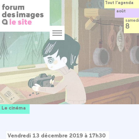
Panneau de gestion des cookies
Aller
Tout l’agenda
au
août
contenu
principal
samedi
8
Menu
Le cinéma
Vendredi 13 décembre 2019 à 17h30