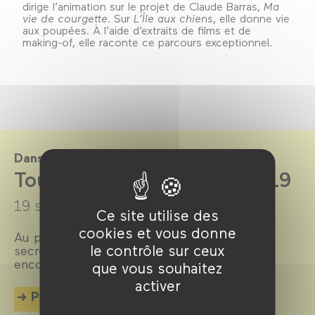
dirige l’animation sur le projet de Claude Barras,
Ma
vie de courgette
. Sur
L’Île aux chiens
, elle donne vie
aux poupées. À l’aide d’extraits de films et de
making-of, elle raconte ce parcours exceptionnel.
Dans le cadre de
Tout’anim saison 2018-2019
19 septembre 2018 →
20 juin 2019
Ce site utilise des
cookies et vous donne
Au programme chaque mois, rencontres,
le contrôle sur ceux
secrets de fabrication, avant-premières ou
encore films inédits !
que vous souhaitez
activer
Plus d'info