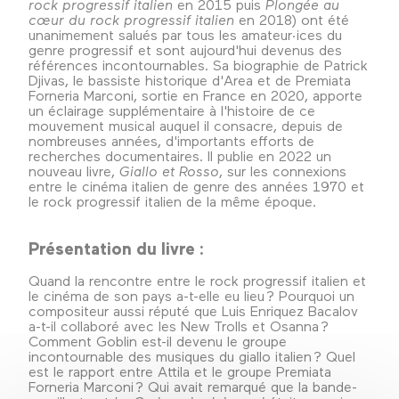
rock progressif italien
en 2015 puis
Plongée au
cœur du rock progressif italien
en 2018) ont été
unanimement salués par tous les amateur·ices du
genre progressif et sont aujourd'hui devenus des
références incontournables. Sa biographie de Patrick
Djivas, le bassiste historique d'Area et de Premiata
Forneria Marconi, sortie en France en 2020, apporte
un éclairage supplémentaire à l'histoire de ce
mouvement musical auquel il consacre, depuis de
nombreuses années, d'importants efforts de
recherches documentaires. Il publie en 2022 un
nouveau livre,
Giallo et Rosso
, sur les connexions
entre le cinéma italien de genre des années 1970 et
le rock progressif italien de la même époque.
Présentation du livre :
Quand la rencontre entre le rock progressif italien et
le cinéma de son pays a-t-elle eu lieu ? Pourquoi un
compositeur aussi réputé que Luis Enriquez Bacalov
a-t-il collaboré avec les New Trolls et Osanna ?
Comment Goblin est-il devenu le groupe
incontournable des musiques du giallo italien ? Quel
est le rapport entre Attila et le groupe Premiata
Forneria Marconi ? Qui avait remarqué que la bande-