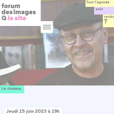
Panneau de gestion des cookies
Aller
Tout l’agenda
au
août
contenu
principal
vendr
7
Menu
Le cinéma
Jeudi 15 juin 2023 à 19h