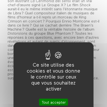
son illustrant
La Cerimonia dei sensi
était un vrai
chef-d’œuvre signé Le Groupe X ? Le film
Shock
aurait-il eu le même intérêt sans l'étonnante musique
de Libra ? Quel compositeur italien de musiques de
films d'horreur a-t-il repris un morceau de King
Crimson en concert ? Pourquoi Ennio Morricone est-il
dans ce livre ? Qui se cachait derrière The Braen's
Machine ? Quelle est la véritable histoire de l'album
Distorsions
du groupe Blue Phantom ? Toutes les
réponses à ces questions, avec encore bien d'autres
révélations et autant de sujets d'étonnement, sont
dans ce livre. Les fans de rock progressif transalpin
comme les amateurs du cinéma italien trouveront leur
bonheur dans cet ouvrage qui propose également
une mise en perspective originale entre chaque film
évoqué et sa bande-son, grâce aux précieux
Ce site utilise des
éclairages de Stéphane Lacombe.
Giallo et Rosso
est donc un nouvel épisode de la saga de ce rock
cookies et vous donne
progressif italien qui n'a décidément pas fini de
le contrôle sur ceux
surprendre plus de cinquante ans après sa naissance.
que vous souhaitez
activer
Tout accepter