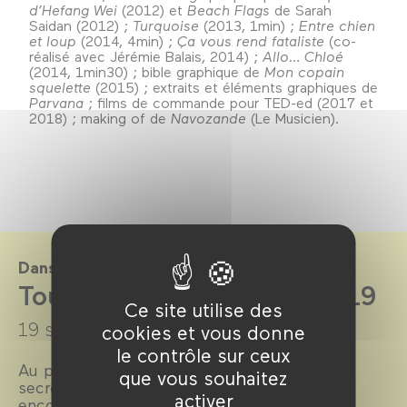
d’Hefang Wei
(2012) et
Beach Flags
de Sarah
Saidan (2012) ;
Turquoise
(2013, 1min) ;
Entre chien
et loup
(2014, 4min) ;
Ça vous rend fataliste
(co-
réalisé avec Jérémie Balais, 2014) ;
Allo… Chloé
(2014, 1min30) ; bible graphique de
Mon copain
squelette
(2015) ; extraits et éléments graphiques de
Parvana
; films de commande pour TED-ed (2017 et
2018) ; making of de
Navozande
(Le Musicien).
Dans le cadre de
Tout’anim saison 2018-2019
Ce site utilise des
19 septembre 2018 →
20 juin 2019
cookies et vous donne
le contrôle sur ceux
Au programme chaque mois, rencontres,
que vous souhaitez
secrets de fabrication, avant-premières ou
activer
encore films inédits !