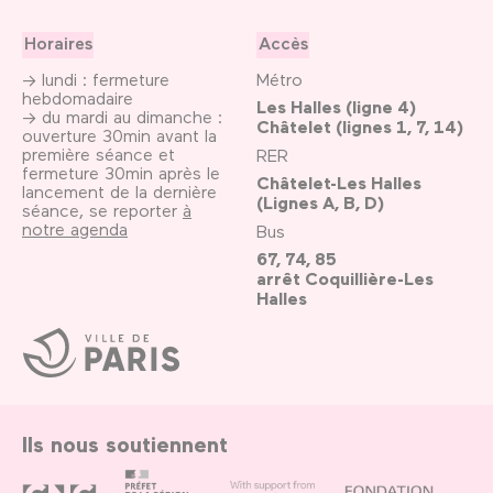
Horaires
Accès
→ lundi : fermeture
Métro
hebdomadaire
Les Halles (ligne 4)
→ du mardi au dimanche :
Châtelet (lignes 1, 7, 14)
ouverture 30min avant la
première séance et
RER
fermeture 30min après le
Châtelet-Les Halles
lancement de la dernière
(Lignes A, B, D)
séance, se reporter
à
notre agenda
Bus
67, 74, 85
arrêt Coquillière-Les
Halles
Ville
de
Paris
Ils nous soutiennent