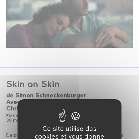
Skin on Skin
de
Simon Schneckenburger
Avec
Jonas Smulders
Jurij Drevenšek
Christian A. Koch
Fiction
Allemagne
VOSTF
2024
30 min
Cinéma Numérique 2K
Couleur
Ce site utilise des
Deux hommes perdus dans l’enfer de l’industrie de la
cookies et vous donne