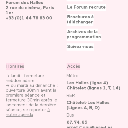
Forum des Halles
Le Forum recrute
2 rue du cinéma, Paris
1er
Brochures à
+33 (0)1 44 76 63 00
télécharger
Archives de la
programmation
Suivez-nous
Horaires
Accès
→ lundi : fermeture
Métro
hebdomadaire
Les Halles (ligne 4)
→ du mardi au dimanche :
Châtelet (lignes 1, 7, 14)
ouverture 30min avant la
première séance et
RER
fermeture 30min après le
Châtelet-Les Halles
lancement de la dernière
(Lignes A, B, D)
séance, se reporter
à
notre agenda
Bus
67, 74, 85
arrêt Coquillière-Les