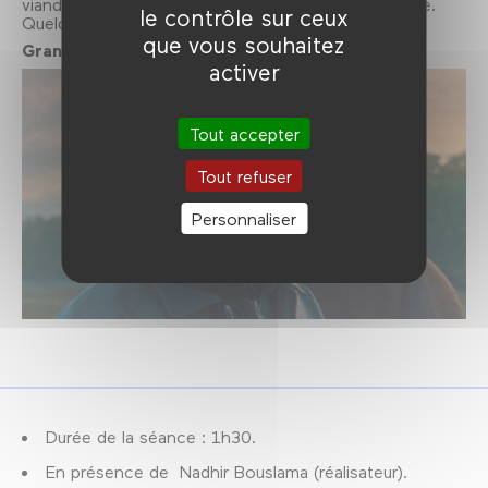
viande en Allemagne. Entre eux, il y a quelque chose.
le contrôle sur ceux
Quelque chose qui ravive leurs rêves.
que vous souhaitez
Grand Prix du Jury - Compétition Films d’écoles.
activer
Tout accepter
Tout refuser
Personnaliser
Durée de la séance : 1h30.
En présence de Nadhir Bouslama (réalisateur).