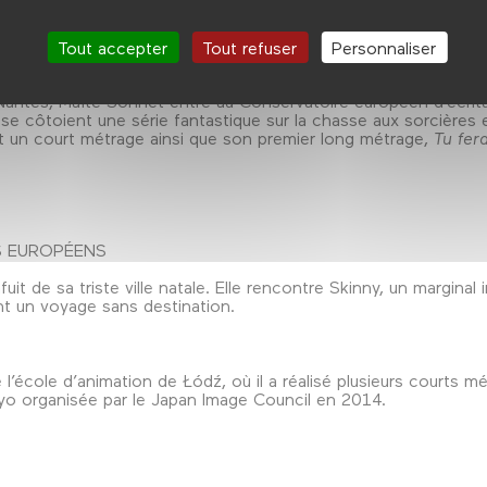
itter leur île adorée, devenue trop chère pour leur famille. Le
istes. Ce dernier été sera noir, mortel, aussi toxique que les alg
Tout accepter
Tout refuser
Personnaliser
ntes, Maïté Sonnet entre au Conservatoire européen d’écriture 
s se côtoient une série fantastique sur la chasse aux sorcières 
t un court métrage ainsi que son premier long métrage,
Tu fer
S EUROPÉENS
it de sa triste ville natale. Elle rencontre Skinny, un marginal 
t un voyage sans destination.
école d’animation de Łódź, où il a réalisé plusieurs courts mé
kyo organisée par le Japan Image Council en 2014.