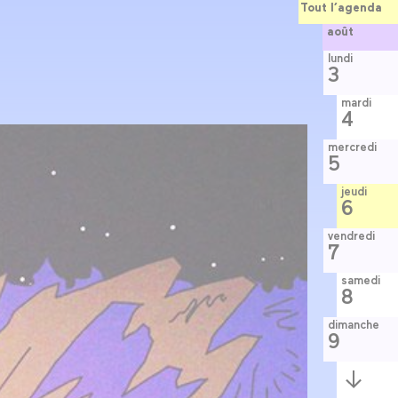
Tout l’agenda
août
lundi
3
mardi
4
mercredi
5
jeudi
6
vendredi
7
samedi
8
dimanche
9
Semaine
suivante