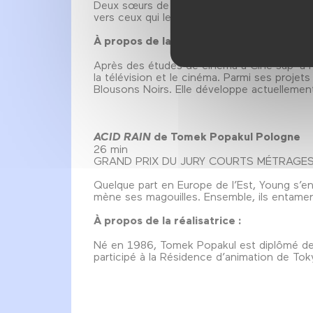
Deux sœurs de 10 et 12 ans s’apprêtent à qu
vers ceux qui les poussent à partir : les tour
À propos de la réalisatrice :
Après des études de cinéma à Ciné sup’ à Na
la télévision et le cinéma. Parmi ses projet
Blousons Noirs. Elle développe actuellemen
ACID RAIN
de Tomek Popakul Pologne
26 min
GRAND PRIX DU JURY COURTS MÉTRAGE
Quelque part en Europe de l’Est, Young s’enfu
mène ses magouilles. Ensemble, ils entamen
À propos de la réalisatrice :
Né en 1986, Tomek Popakul est diplômé de l’
participé à la Résidence d’animation de To