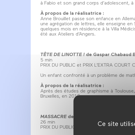
à Fabio et son grand corps d’adolescent, à 
À propos de la réalisatrice :
Anne Brouillet passe son enfance en Allema
une agrégation de lettres, elle enseigne en 
quelques mois en résidence à la Villa Médicis
été aux Ateliers d’Angers.
TÊTE DE LINOTTE !
de Gaspar Chabaud B
5 min
PRIX DU PUBLIC et PRIX L’EXTRA COURT
Un enfant confronté à un problème de mat
À propos de la réalisatrice :
Après des études de graphisme à Toulouse, 
Bruxelles, en 2016.
MASSACRE
de Maïté Sonnet France
26 min
Ce site util
PRIX DU PUBLIC COURTS MÉTRAGES FRA