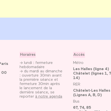
Horaires
Accès
→ lundi : fermeture
Métro
Paris
hebdomadaire
Les Halles (ligne 4)
→ du mardi au dimanche
3 00
Châtelet (lignes 1, 7
: ouverture 30min avant
14)
la première séance et
fermeture 30min après
RER
le lancement de la
Châtelet-Les Halles
dernière séance, se
(Lignes A, B, D)
reporter
à notre agenda
Bus
67, 74, 85