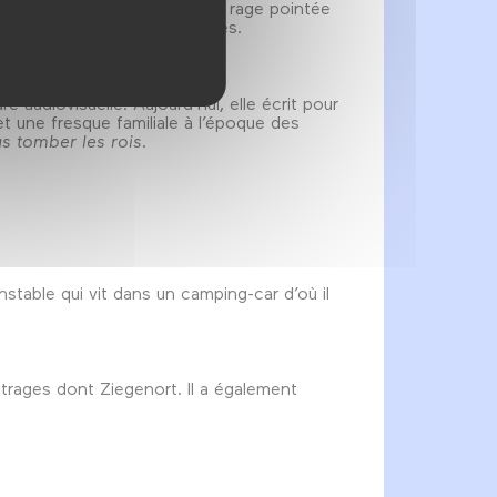
ur tristesse se transforme en rage pointée
ues qui pullulent sur les plages.
audiovisuelle. Aujourd’hui, elle écrit pour
et une fresque familiale à l’époque des
as tomber les rois
.
instable qui vit dans un camping-car d’où il
trages dont Ziegenort. Il a également