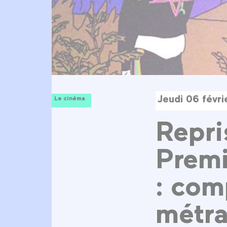
Jeudi 06 févr
Le cinéma
Repri
Premi
: com
métr