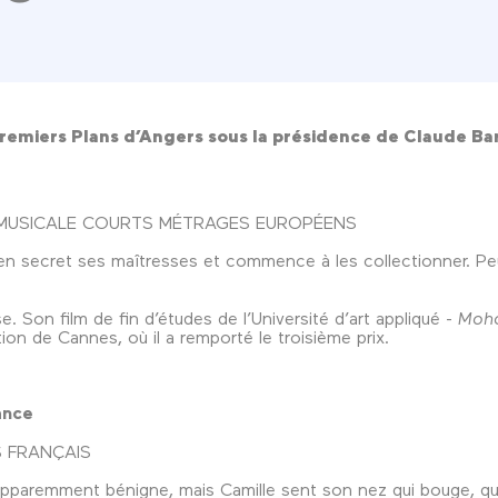
Premiers Plans d’Angers sous la présidence de Claude Ba
ON MUSICALE COURTS MÉTRAGES EUROPÉENS
secret ses maîtresses et commence à les collectionner. Peu à
 Son film de fin d’études de l’Université d’art appliqué -
Moho
ion de Cannes, où il a remporté le troisième prix.
ance
 FRANÇAIS
pparemment bénigne, mais Camille sent son nez qui bouge, qui p