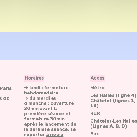
Horaires
Accès
s
→ lundi : fermeture
Métro
Paris
hebdomadaire
Les Halles (ligne 4)
→ du mardi au
3 00
Châtelet (lignes 1, 
dimanche : ouverture
14)
30min avant la
RER
première séance et
fermeture 30min
Châtelet-Les Halle
après le lancement de
(Lignes A, B, D)
la dernière séance, se
Bus
reporter
à notre