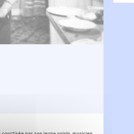
 courtisée par son jeune voisin, musicien