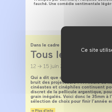
fauché. Une comédie sentimentale légère
Dans le cadre de
Ce site util
Tous les 35 du 
12 → 15 juin 2019
Qui a dit que c’en était fini des bobin
bruit des projecteurs ? À l’heure du 
cinéastes et cinéphiles continuent po
discret de la pellicule argentique, po
grain inégalés. Voici donc le 35mm à l
sélection de choix pour finir l’année 
Plus d'info