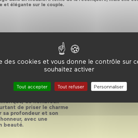
 et élégante sur le couple.
ise des cookies et vous donne le contrôle sur 
mois 2019
souhaitez activer
Tout accepter
Tout refuser
Personnaliser
es de films et du doux
numérique, de nombreux
urtant de priser le charme
ur sa profondeur et son
’honneur, avec une
en beauté.