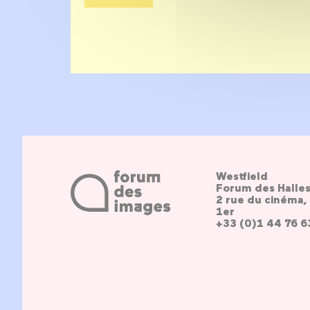
Westfield
Forum des Halle
2 rue du cinéma, 
1er
+33 (0)1 44 76 6