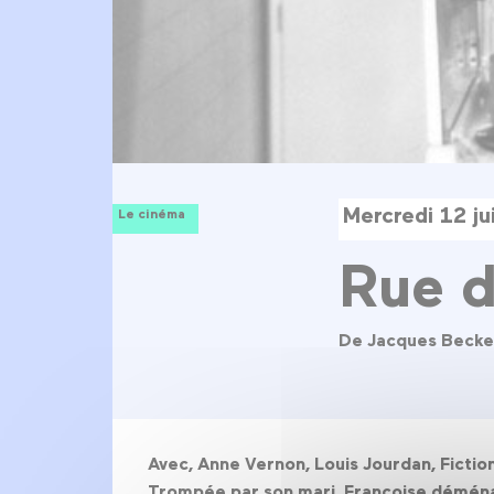
Mercredi 12 ju
Le cinéma
Rue d
De Jacques Becke
Avec, Anne Vernon, Louis Jourdan, Fictio
Trompée par son mari, Françoise déménage