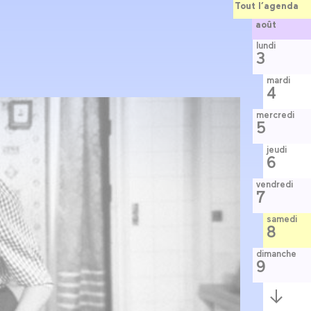
Tout l’agenda
août
lundi
3
mardi
4
mercredi
5
jeudi
6
vendredi
7
samedi
8
dimanche
9
Semaine
suivante