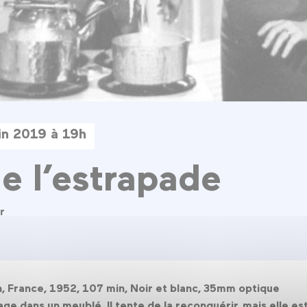
in 2019 à 19h
e l’estrapade
r
n, France, 1952, 107 min, Noir et blanc, 35mm optique
 dans un meublé. Il tente de la reconquérir, mais elle est