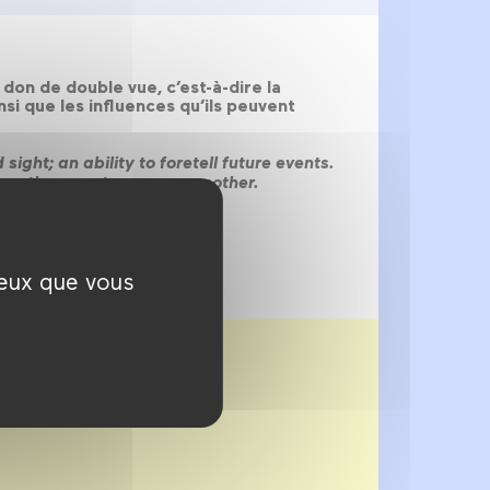
don de double vue, c’est-à-dire la
insi que les influences qu’ils peuvent
ght; an ability to foretell future events.
ces they exert upon one another.
ceux que vous