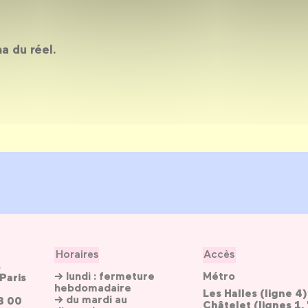
a du réel.
Horaires
Accès
s
→ lundi : fermeture
Métro
Paris
hebdomadaire
Les Halles (ligne 4)
→ du mardi au
3 00
Châtelet (lignes 1, 