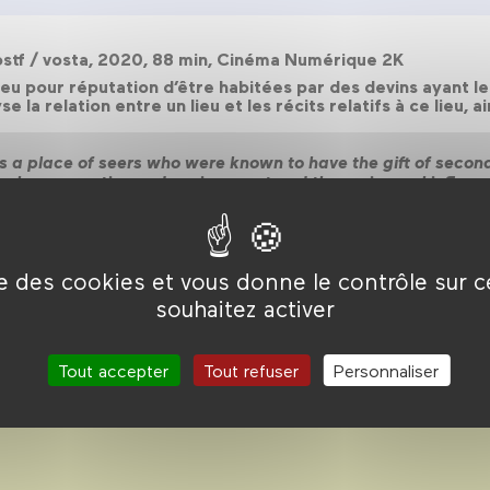
stf / vosta, 2020, 88 min, Cinéma Numérique 2K
u pour réputation d’être habitées par des devins ayant le 
e la relation entre un lieu et les récits relatifs à ce lieu, a
a place of seers who were known to have the gift of second si
n place narrative and environment and the reciprocal influen
ise des cookies et vous donne le contrôle sur 
souhaitez activer
Tout accepter
Tout refuser
Personnaliser
2020 //