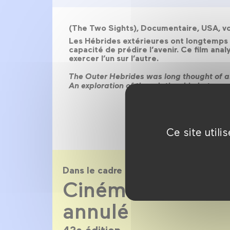
(The Two Sights), Documentaire, USA, vo
Les Hébrides extérieures ont longtemps e
capacité de prédire l’avenir. Ce film analys
exercer l’un sur l’autre.
The Outer Hebrides was long thought of as 
An exploration of the relationship betwee
Ce site util
Dans le cadre de
Cinéma du réel 
annulé
42e édition