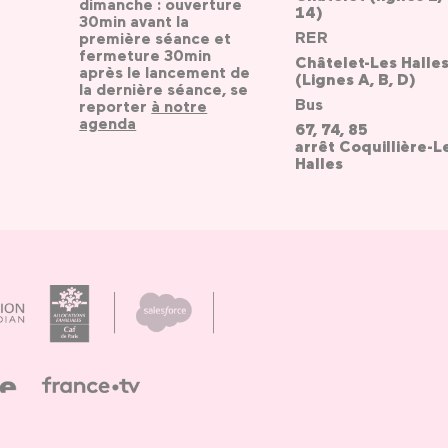
dimanche : ouverture
14)
30min avant la
RER
première séance et
fermeture 30min
Châtelet-Les Halle
après le lancement de
(Lignes A, B, D)
la dernière séance, se
Bus
reporter
à notre
agenda
67, 74, 85
arrêt Coquillière-L
Halles