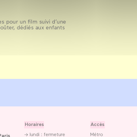
s pour un film suivi d’une
oûter, dédiés aux enfants
Horaires
Accès
→ lundi : fermeture
Métro
Paris