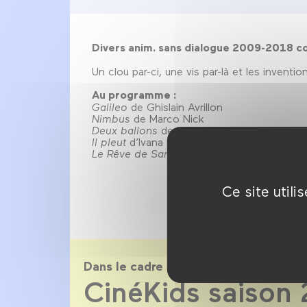
Divers anim. sans dialogue 2009-2018 cou
Un clou par-ci, une vis par-là et les invent
Au programme :
Galileo
de Ghislain Avrillon
Nimbus
de Marco Nick
Deux ballons
de Mark C. Smith,
Il pleut
d’Ivana Guljasevic
Le Rêve de Sam
de Nolwenn Roberts
Ce site util
Dans le cadre de
CinéKids saison