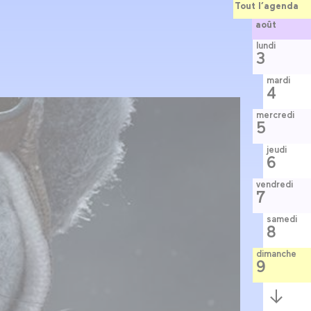
Tout l’agenda
août
lundi
3
mardi
4
mercredi
5
jeudi
6
vendredi
7
samedi
8
dimanche
9
Semaine
suivante