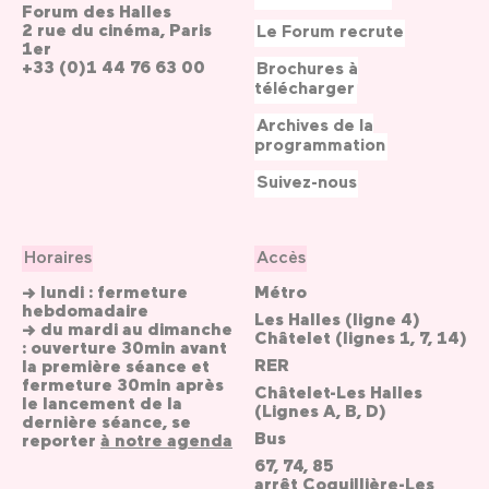
Forum des Halles
2 rue du cinéma, Paris
Le Forum recrute
1er
+33 (0)1 44 76 63 00
Brochures à
télécharger
Archives de la
programmation
Suivez-nous
Horaires
Accès
→ lundi : fermeture
Métro
hebdomadaire
Les Halles (ligne 4)
→ du mardi au dimanche
Châtelet (lignes 1, 7, 14)
: ouverture 30min avant
RER
la première séance et
fermeture 30min après
Châtelet-Les Halles
le lancement de la
(Lignes A, B, D)
dernière séance, se
Bus
reporter
à notre agenda
67, 74, 85
arrêt Coquillière-Les