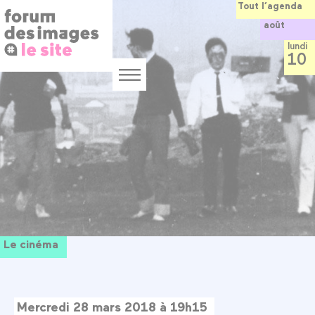
Panneau de gestion des cookies
Aller
Tout l’agenda
au
août
contenu
principal
lundi
10
Menu
Le cinéma
Mercredi 28 mars 2018 à 19h15