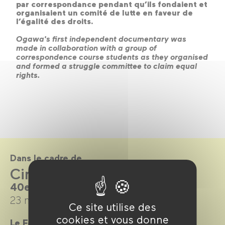
par correspondance pendant qu’ils fondaient et
organisaient un comité de lutte en faveur de
l’égalité des droits.
Ogawa's first independent documentary was
made in collaboration with a group of
correspondence course students as they organised
and formed a struggle committee to claim equal
rights.
Dans le cadre de
Cinéma du Réel 2018
40e édition
23 mars →
1 avril 2018
Ce site utilise des
cookies et vous donne
Le Forum des images accueille pour la 5e