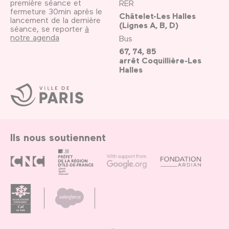
première séance et
RER
fermeture 30min après le
Châtelet-Les Halles
lancement de la dernière
(Lignes A, B, D)
séance, se reporter
à
notre agenda
Bus
67, 74, 85
arrêt Coquillière-Les
Halles
Ville
de
Paris
Ils nous soutiennent