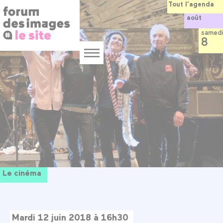
Panneau de gestion des cookies
Aller
Tout l’agenda
au
août
contenu
principal
samedi
8
Menu
Le cinéma
Mardi 12 juin 2018 à 16h30