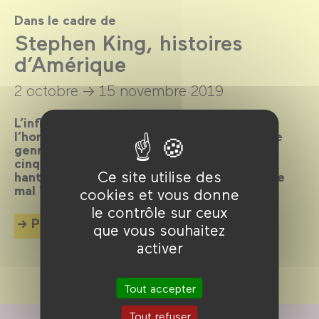
Dans le cadre de
Stephen King, histoires
d’Amérique
2 octobre →
15 novembre 2019
L’influence de Stephen King, maître de
l’horreur et de l’épouvante, sur le cinéma de
genre, est immense. Démonstration en une
cinquantaine de films autour d’une œuvre
Ce site utilise des
hantée par une seule question : d’où vient le
mal ?
cookies et vous donne
le contrôle sur ceux
Plus d'info
que vous souhaitez
activer
Tout accepter
Tout refuser