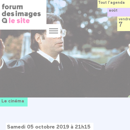
Panneau de gestion des cookies
Aller
Tout l’agenda
au
août
contenu
principal
vendr
7
Menu
Le cinéma
Samedi 05 octobre 2019 à 21h15