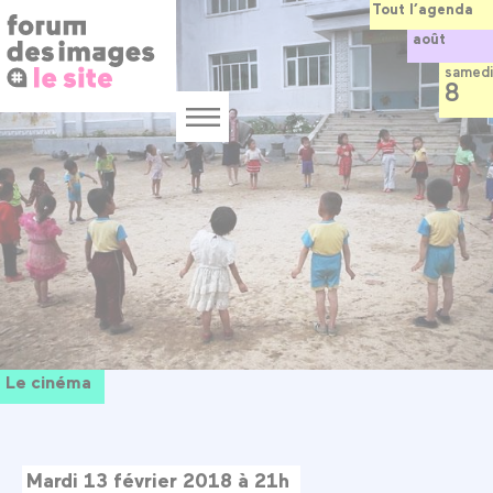
Panneau de gestion des cookies
Aller
Tout l’agenda
au
août
contenu
principal
samedi
8
Menu
Le cinéma
Mardi 13 février 2018 à 21h